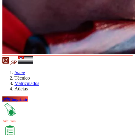
SP
home
Técnico
Matriculados
Atletas
print
Imprimir
Árbitros