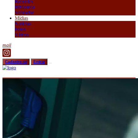
Recordes
Biblioteca
Validador
Mídias
Notícias
Fotos
Vídeos
mail
Cadastre-se
Entrar