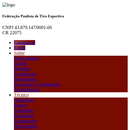
Federação Paulista de Tiro Esportivo
CNPJ 43.879.147/0001-06
CR 22075
Cadastre-se
Entrar
Sobre
Quem Somos
Clubes
Diretoria
Localização
Documentos
Licitações e Contratações
Transparência
Técnico
Disciplinas
Regras
Calendário
Resultados
Campeonato
Matriculados