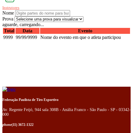
Instrutores
Nome
Prova
aguarde, carregando...
Total
Data
Evento
9999
99/99/9999
Nome do evento em que o atleta participou
Federação Paulista de Tiro Esportivo
Av. Regente Feijó, 944 sala 308B - Anália Franco - São Paulo - SP - 03342-
000
phone
(11) 3672-1322