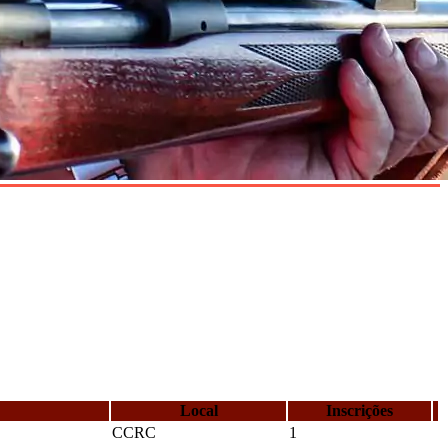
Local
Inscrições
CCRC
1