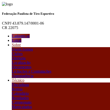
Federação Paulista de Tiro Esportivo
CNPJ 43.879.147/0001-06
CR 22075
Cadastre-se
Entrar
Sobre
Quem Somos
Clubes
Diretoria
Localização
Documentos
Licitações e Contratações
Transparência
Técnico
Disciplinas
Regras
Calendário
Resultados
Campeonato
Matriculados