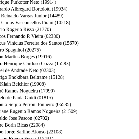
ique Furkotter Neto (19914)
ardo Albregard Bortolotti (19934)
 Reinaldo Vargas Junior (14489)
 Carlos Vasconcellos Pirani (10218)
io Rogerio Risso (21770)
os Fernando R Vieira (02380)
us Vinicius Ferreira dos Santos (15670)
ro Spagnhol (20275)
on Martins Borges (19916)
o Henrique Cardoso Cozza (15583)
el de Andrade Neto (02303)
igo Enokibara Beltrame (15128)
Klain Belchior (19908)
ré Ramos Nogueira (17990)
lo de Paula Guidi (01815)
nio Sergio Perroni Pinheiro (06535)
tiane Eugenio Ramos Nogueira (21509)
ldo Jose Pascon (02702)
ne Borin Bicas (22084)
po Jorge Sarilho Alonso (22108)
son Rovere Ferraz (15431)