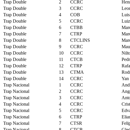
Trap Double
2
CCRC
Henr
Trap Double
3
CCRC
Leon
Trap Double
4
COB
Luis
Trap Double
5
CCRC
Luiz
Trap Double
6
CTBB
Marc
Trap Double
7
CTRP
Marc
Trap Double
8
CTCLINS
Marc
Trap Double
9
CCRC
Mau
Trap Double
10
CCRC
Nilt
Trap Double
11
CTCB
Pedr
Trap Double
12
CTRP
Rafa
Trap Double
13
CTMA
Rodr
Trap Double
14
CCRC
Yan 
Trap Nacional
1
CCRC
And
Trap Nacional
2
CCRC
Ange
Trap Nacional
3
CCRC
Anto
Trap Nacional
4
CCRC
Cris
Trap Nacional
5
CCRC
Edva
Trap Nacional
6
CTRP
Elia
Trap Nacional
7
CTSR
Feli
Trap Nacional
8
CTCB
Gled