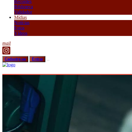
Recordes
Biblioteca
Validador
Mídias
Notícias
Fotos
Vídeos
mail
Cadastre-se
Entrar