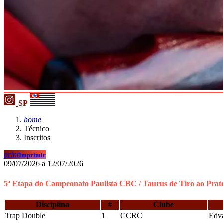
SP
home
Técnico
Inscritos
print
Imprimir
09/07/2026 a 12/07/2026
5ª Etapa do Campeonato Paulista CBC / Taurus de Tiro ao Prat
Disciplina
#
Clube
Trap Double
1
CCRC
Edva