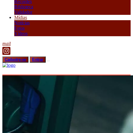
Recordes
Biblioteca
Validador
Mídias
Notícias
Fotos
Vídeos
mail
Cadastre-se
Entrar