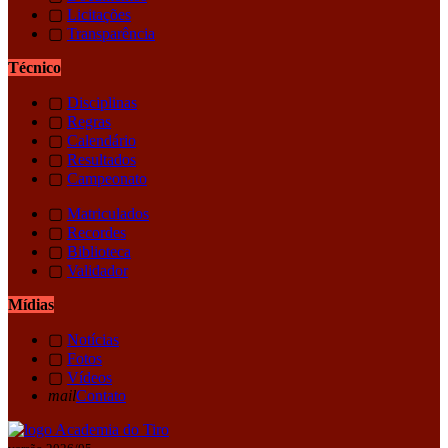
▢
Licitações
▢
Transparência
Técnico
▢
Disciplinas
▢
Regras
▢
Calendário
▢
Resultados
▢
Campeonato
▢
Matriculados
▢
Recordes
▢
Biblioteca
▢
Validador
Mídias
▢
Notícias
▢
Fotos
▢
Vídeos
mail
Contato