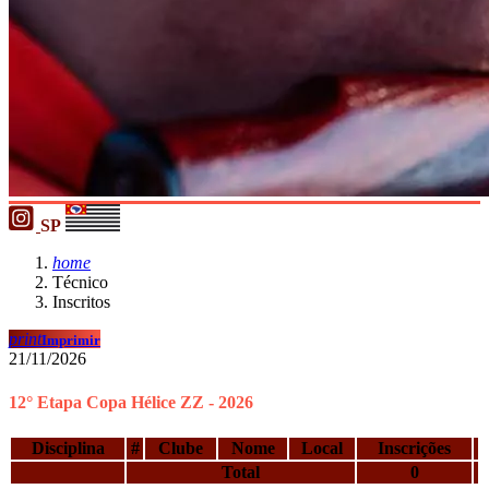
SP
home
Técnico
Inscritos
print
Imprimir
21/11/2026
12° Etapa Copa Hélice ZZ - 2026
Disciplina
#
Clube
Nome
Local
Inscrições
Total
0