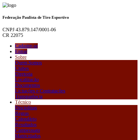
Federação Paulista de Tiro Esportivo
CNPJ 43.879.147/0001-06
CR 22075
Cadastre-se
Entrar
Sobre
Quem Somos
Clubes
Diretoria
Localização
Documentos
Licitações e Contratações
Transparência
Técnico
Disciplinas
Regras
Calendário
Resultados
Campeonato
Matriculados