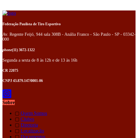
Federação Paulista de Tiro Esportivo
Av. Regente Feijó, 944 sala 308B - Anália Franco - São Paulo - SP - 03342-
000
phone
(11) 3672-1322
Segunda a sexta de 8 às 12h e de 13 às 16h
CR 22075
CNPJ 43.879.147/0001-06
Sobre
▢
Quem Somos
▢
Clubes
▢
Diretoria
▢
Localização
▢
Documentos