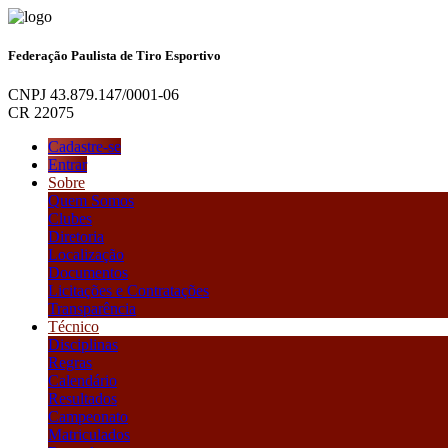
Federação Paulista de Tiro Esportivo
CNPJ 43.879.147/0001-06
CR 22075
Cadastre-se
Entrar
Sobre
Quem Somos
Clubes
Diretoria
Localização
Documentos
Licitações e Contratações
Transparência
Técnico
Disciplinas
Regras
Calendário
Resultados
Campeonato
Matriculados