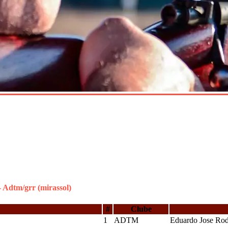
 Adtm/grr (mirassol)
#
Clube
1
ADTM
Eduardo Jose Rod