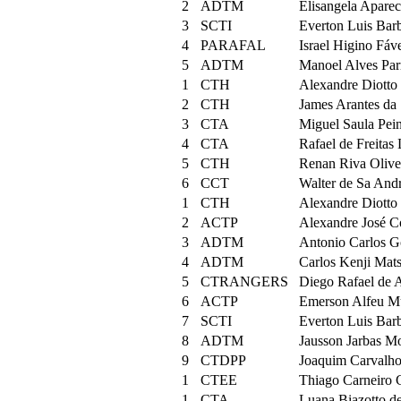
2
ADTM
Elisangela Apare
3
SCTI
Everton Luis Bar
4
PARAFAL
Israel Higino Fáv
5
ADTM
Manoel Alves Parr
1
CTH
Alexandre Diotto 
2
CTH
James Arantes da 
3
CTA
Miguel Saula Pei
4
CTA
Rafael de Freitas
5
CTH
Renan Riva Olive
6
CCT
Walter de Sa And
1
CTH
Alexandre Diotto 
2
ACTP
Alexandre José Co
3
ADTM
Antonio Carlos G
4
ADTM
Carlos Kenji Mat
5
CTRANGERS
Diego Rafael de 
6
ACTP
Emerson Alfeu M
7
SCTI
Everton Luis Bar
8
ADTM
Jausson Jarbas Mo
9
CTDPP
Joaquim Carvalho
1
CTEE
Thiago Carneiro
1
CTA
Luana Biazotto de