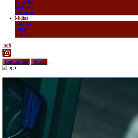
Recordes
Biblioteca
Validador
Mídias
Notícias
Fotos
Vídeos
mail
Cadastre-se
Entrar