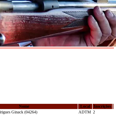
Nome
Local
Inscrições
rigues Ginack (04264)
ADTM
2