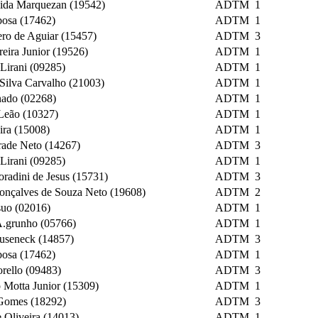
cida Marquezan (19542)
ADTM
1
bosa (17462)
ADTM
1
ero de Aguiar (15457)
ADTM
3
eira Junior (19526)
ADTM
1
Lirani (09285)
ADTM
1
Silva Carvalho (21003)
ADTM
1
nado (02268)
ADTM
1
 Leão (10327)
ADTM
1
ira (15008)
ADTM
1
rade Neto (14267)
ADTM
3
Lirani (09285)
ADTM
1
radini de Jesus (15731)
ADTM
3
onçalves de Souza Neto (19608)
ADTM
2
suo (02016)
ADTM
1
A.grunho (05766)
ADTM
1
useneck (14857)
ADTM
3
bosa (17462)
ADTM
1
rello (09483)
ADTM
3
 Motta Junior (15309)
ADTM
1
 Gomes (18292)
ADTM
3
 Oliveira (14013)
ADTM
1