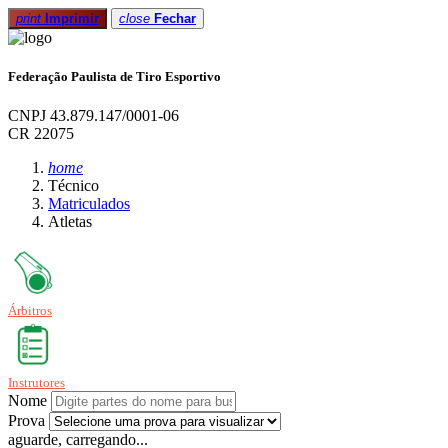
print
Imprimir
close
Fechar
Federação Paulista de Tiro Esportivo
CNPJ 43.879.147/0001-06
CR 22075
home
Técnico
Matriculados
Atletas
Árbitros
Instrutores
Nome
Prova
aguarde, carregando...