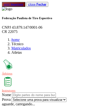
print
Imprimir
close
Fechar
Federação Paulista de Tiro Esportivo
CNPJ 43.879.147/0001-06
CR 22075
home
Técnico
Matriculados
Atletas
Árbitros
Instrutores
Nome
Prova
aguarde, carregando...