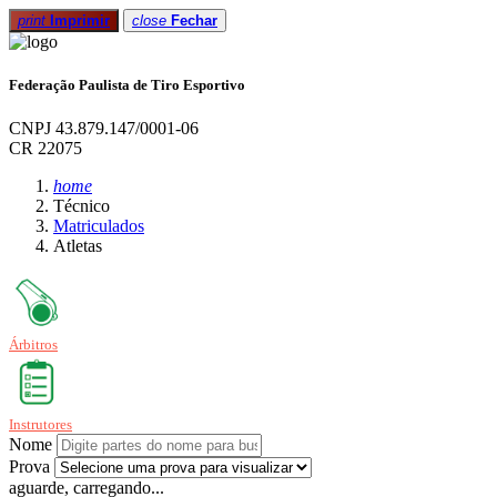
print
Imprimir
close
Fechar
Federação Paulista de Tiro Esportivo
CNPJ 43.879.147/0001-06
CR 22075
home
Técnico
Matriculados
Atletas
Árbitros
Instrutores
Nome
Prova
aguarde, carregando...