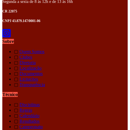
Segunda a sexta de 8 às 12h e de 13 às 16h
CR 22075
CNPJ 43.879.147/0001-06
Sobre
▢
Quem Somos
▢
Clubes
▢
Diretoria
▢
Localização
▢
Documentos
▢
Licitações
▢
Transparência
Técnico
▢
Disciplinas
▢
Regras
▢
Calendário
▢
Resultados
▢
Campeonato