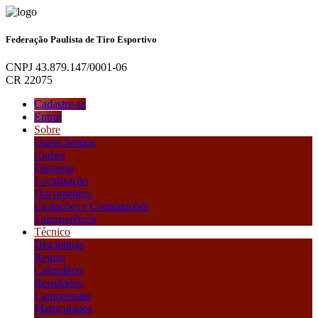
Federação Paulista de Tiro Esportivo
CNPJ 43.879.147/0001-06
CR 22075
Cadastre-se
Entrar
Sobre
Quem Somos
Clubes
Diretoria
Localização
Documentos
Licitações e Contratações
Transparência
Técnico
Disciplinas
Regras
Calendário
Resultados
Campeonato
Matriculados