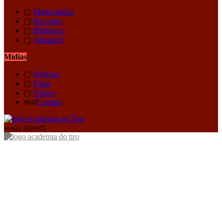
▢
Matriculados
▢
Recordes
▢
Biblioteca
▢
Validador
Mídias
▢
Notícias
▢
Fotos
▢
Vídeos
mail
Contato
versão 2026/05