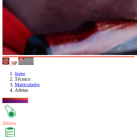
SP
home
Técnico
Matriculados
Atletas
print
Imprimir
Árbitros