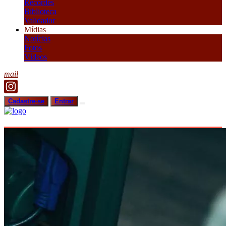
Recordes
Biblioteca
Validador
Mídias
Notícias
Fotos
Vídeos
mail
Cadastre-se
Entrar