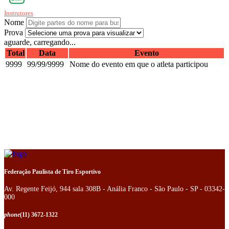
Instrutores
Nome
Prova
aguarde, carregando...
Total
Data
Evento
9999
99/99/9999
Nome do evento em que o atleta participou
Federação Paulista de Tiro Esportivo
Av. Regente Feijó, 944 sala 308B - Anália Franco - São Paulo - SP - 03342-
000
phone
(11) 3672-1322