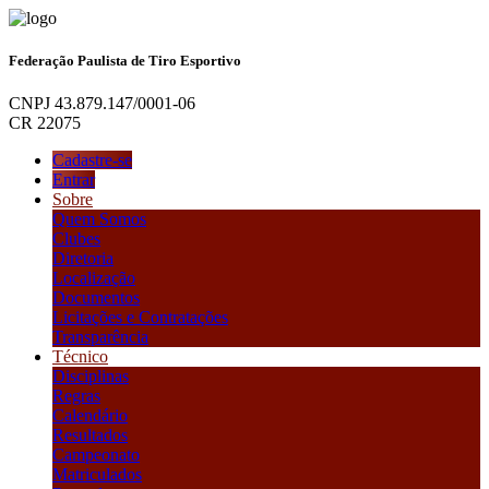
Federação Paulista de Tiro Esportivo
CNPJ 43.879.147/0001-06
CR 22075
Cadastre-se
Entrar
Sobre
Quem Somos
Clubes
Diretoria
Localização
Documentos
Licitações e Contratações
Transparência
Técnico
Disciplinas
Regras
Calendário
Resultados
Campeonato
Matriculados