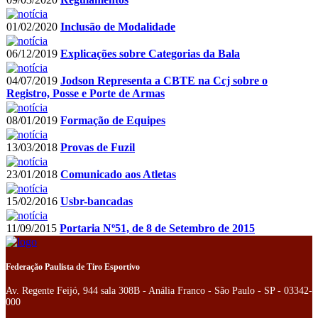
01/02/2020
Inclusão de Modalidade
06/12/2019
Explicações sobre Categorias da Bala
04/07/2019
Jodson Representa a CBTE na Ccj sobre o
Registro, Posse e Porte de Armas
08/01/2019
Formação de Equipes
13/03/2018
Provas de Fuzil
23/01/2018
Comunicado aos Atletas
15/02/2016
Usbr-bancadas
11/09/2015
Portaria Nº51, de 8 de Setembro de 2015
Federação Paulista de Tiro Esportivo
Av. Regente Feijó, 944 sala 308B - Anália Franco - São Paulo - SP - 03342-
000