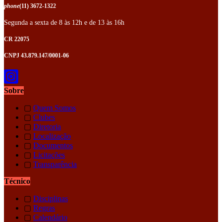
phone
(11) 3672-1322
Segunda a sexta de 8 às 12h e de 13 às 16h
CR 22075
CNPJ 43.879.147/0001-06
Sobre
▢
Quem Somos
▢
Clubes
▢
Diretoria
▢
Localização
▢
Documentos
▢
Licitações
▢
Transparência
Técnico
▢
Disciplinas
▢
Regras
▢
Calendário