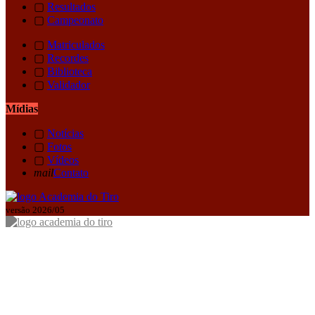
▢
Resultados
▢
Campeonato
▢
Matriculados
▢
Recordes
▢
Biblioteca
▢
Validador
Mídias
▢
Notícias
▢
Fotos
▢
Vídeos
mail
Contato
versão 2026/05