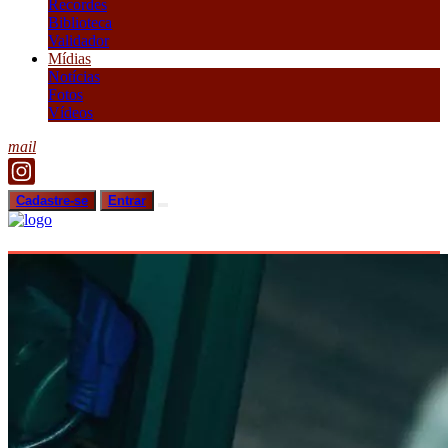
Recordes
Biblioteca
Validador
Mídias
Notícias
Fotos
Vídeos
mail
Cadastre-se
Entrar