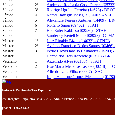
Sênior
2º
Anderson Rocha da Costa Pereira (0573
Sênior
3º
Rodrigo Ugolini Ferreira (14623) - B
Sênior
4º
Rafael Battaglia Basaglia (14407) - SAC
Sênior
5º
Alexandre Ferreira Antunes (14409) -
Sênior
6º
Rogério Saran (09462) - STAH
Sênior
7º
Elio Euler Baldasso (02230) - STAH
Sênior
Vanderley Berteli Mario (08958) - CTMA
Master
1º
Luiz Rinaldo Bizaio (14032) - CENFA
Master
2º
Avelino Francisco B. dos Santos (00466)
Master
3º
Pedro Clovis Ianello Hernandes (04209)
Master
Berton dos Reis Rezende (01336) - B
Veterano
1º
Arzelindo Alves (02188) - STAH
Veterano
2º
José Maria Medeiros Lisboa (00218) - T
Veterano
Alfredo Lalia Filho (00047) - SAC
Veterano
Jorge Henrique Gomes Mendanha (0178
Federação Paulista de Tiro Esportivo
Av. Regente Feijó, 944 sala 308B - Anália Franco - São Paulo - SP - 03342-
phone
(11) 3672-1322