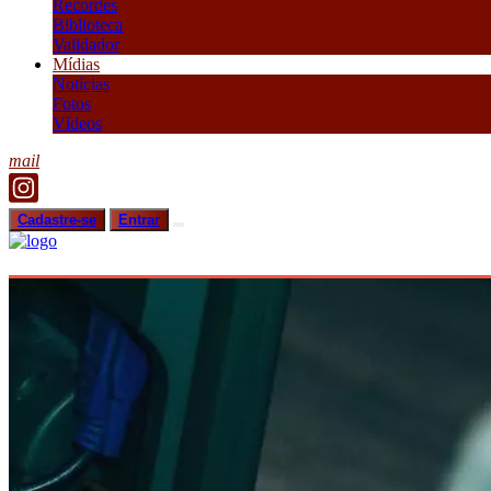
Recordes
Biblioteca
Validador
Mídias
Notícias
Fotos
Vídeos
mail
Cadastre-se
Entrar