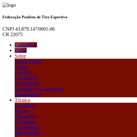
Federação Paulista de Tiro Esportivo
CNPJ 43.879.147/0001-06
CR 22075
Cadastre-se
Entrar
Sobre
Quem Somos
Clubes
Diretoria
Localização
Documentos
Licitações e Contratações
Transparência
Técnico
Disciplinas
Regras
Calendário
Resultados
Campeonato
Matriculados