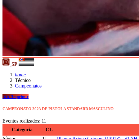
SP
home
Técnico
Campeonatos
print
Imprimir
CAMPEONATO 2023 DE PISTOLA STANDARD MASCULINO
Eventos realizados: 11
Categoria
CL
Sênior
1º
Dhanur Arjuna Grimoni (13918) - STAH