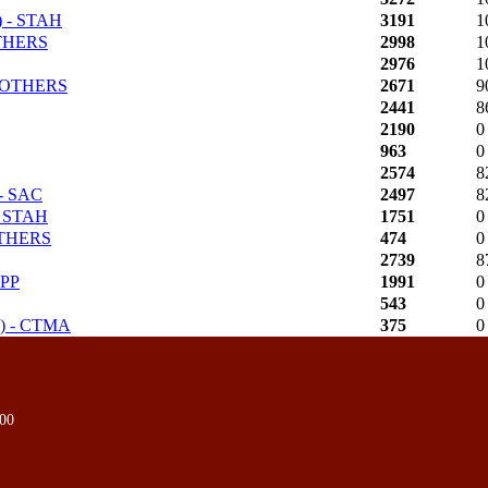
2) - STAH
3191
1
ROTHERS
2998
1
2976
1
 BROTHERS
2671
9
2441
8
2190
0
963
0
2574
8
 - SAC
2497
8
 - STAH
1751
0
ROTHERS
474
0
2739
8
CPP
1991
0
543
0
0) - CTMA
375
0
000