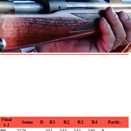
Final
Soma
D
R1
R2
R3
R4
Partic.
x 2
096
2176
551
543
542
540
8